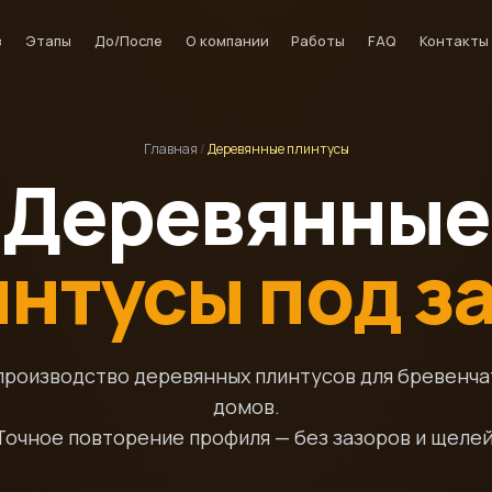
з
Этапы
До/После
О компании
Работы
FAQ
Контакты
Главная
/
Деревянные плинтусы
Деревянные
нтусы под з
роизводство деревянных плинтусов для бревенча
домов.
Точное повторение профиля — без зазоров и щелей