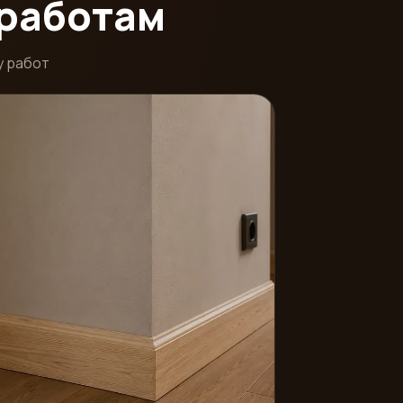
 работам
у работ