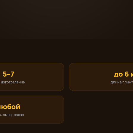
5–7
до 6 
 изготовление
длина плинт
любой
иль под заказ