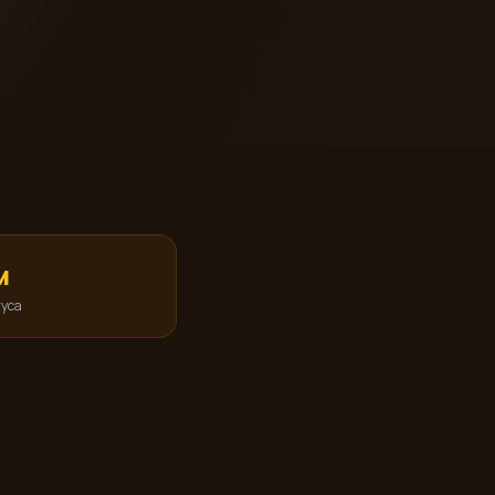
м
уса