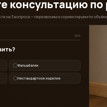
е консультацию по
те на 3 вопроса — перезвоним и сориентируем по объём
25%
вить?
Фальшбалки
Нестандартное изделие