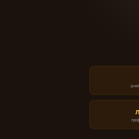
дней
проф