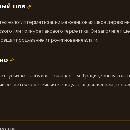
лый шов
 технология герметизации межвенцовых швов деревянн
ового или полиуретанового герметика. Он заполняет щ
ращая продувание и проникновение влаги.
жно
т: усыхает, набухает, смещается. Традиционная коноп
ик остаётся эластичным и следует за движением древе
ка шва.