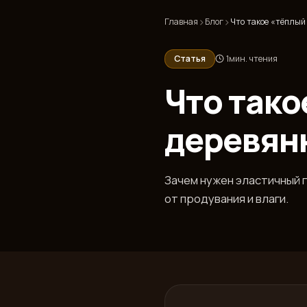
›
›
Главная
Блог
Что такое «тёплый
Статья
1
мин. чтения
Что тако
деревян
Зачем нужен эластичный 
от продувания и влаги.