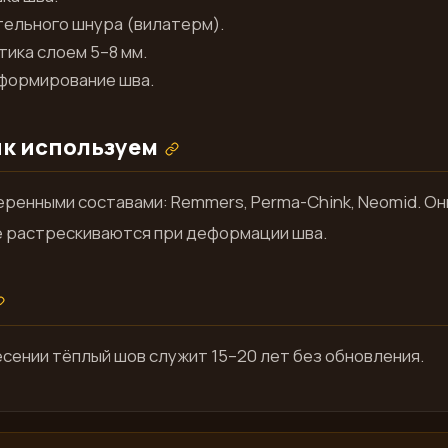
тельного шнура (вилатерм).
ика слоем 5–8 мм.
 формирование шва.
ик используем
ренными составами: Remmers, Perma-Chink, Neomid. Они
не растрескиваются при деформации шва.
сении тёплый шов служит 15–20 лет без обновления.