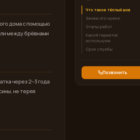
Что такое тёплый шов
Зачем это нужно
ого дома с помощью
Этапы работ
ели между брёвнами
Какой герметик
используем
Срок службы
Позвонить
атка через 2–3 года
сины, не теряя