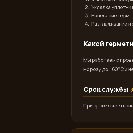
Укладка уплотни
Нанесение гермет
Разглаживание и
Какой гермет
Мы работаем с прове
морозу до −60°С и 
Срок службы
При правильном нане